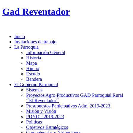
Gad Reventador
Inicio
Invitaciones de trabajo
La Parroquia
Información General
Historia
Mapa
Himno
Escudo
Bandera
El Gobierno Parroquial
Sistemas
Proyectos Agro-Productivos GAD Parroquial Rural
´´El Reventador´´
Presupuestos Participativos Adm. 2019-2023
Misión y Visión
PDYOT 2019-2023
Políticas
Objetivos Estratégicos
Competencias y Atribuciones